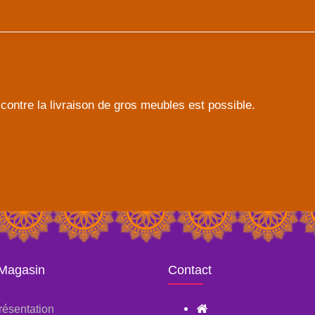
contre la livraison de gros meubles est possible.
 Magasin
Contact
résentation