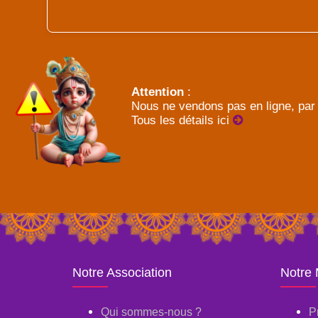
Attention
:
Nous ne vendons pas en ligne, par 
Tous les détails ici
Notre Association
Notre
Qui sommes-nous ?
P