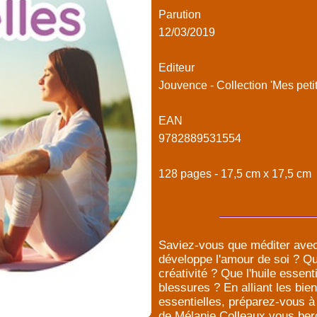
Parution
12/03/2019
Editeur
Jouvence - Collection 'Mes petit
EAN
9782889531554
128 pages - 17,5 cm x 17,5 cm
Saviez-vous que méditer avec 
développe l'amour de soi ? Q
créativité ? Que l'huile essent
blessures ? En alliant les bie
essentielles, préparez-vous à 
de Mélanie Colleaux vous berc