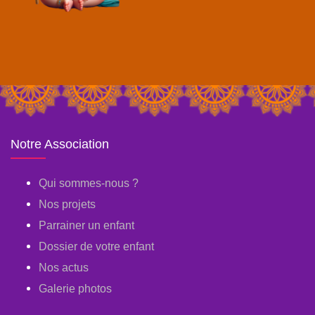
Notre Association
Qui sommes-nous ?
Nos projets
Parrainer un enfant
Dossier de votre enfant
Nos actus
Galerie photos