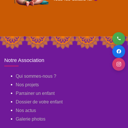
Notre Association
Qui sommes-nous ?
Nos projets
Parrainer un enfant
Dossier de votre enfant
Nos actus
Galerie photos