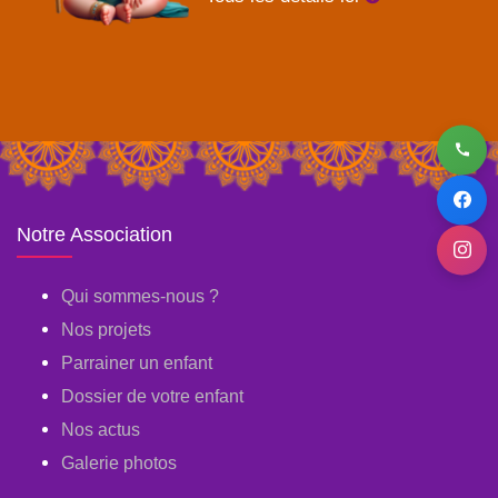
Notre Association
Qui sommes-nous ?
Nos projets
Parrainer un enfant
Dossier de votre enfant
Nos actus
Galerie photos