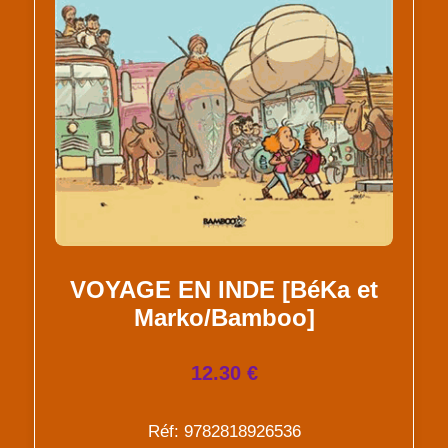
VOYAGE EN INDE [BéKa et
Marko/Bamboo]
12.30 €
Réf: 9782818926536