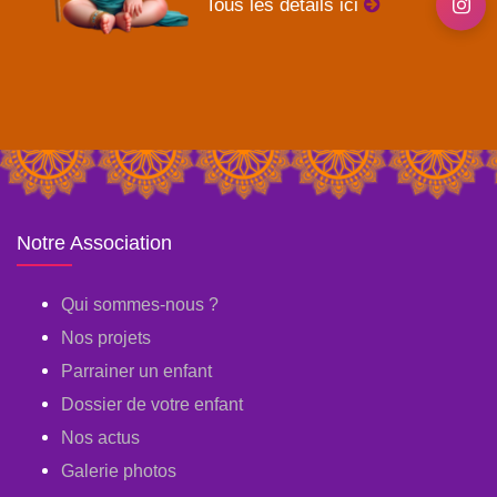
Tous les détails ici
Notre Association
Qui sommes-nous ?
Nos projets
Parrainer un enfant
Dossier de votre enfant
Nos actus
Galerie photos