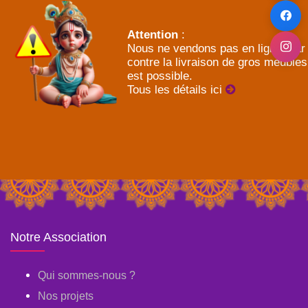
Attention
:
Nous ne vendons pas en ligne, par
contre la livraison de gros meubles
est possible.
Tous les détails ici
Notre Association
Qui sommes-nous ?
Nos projets