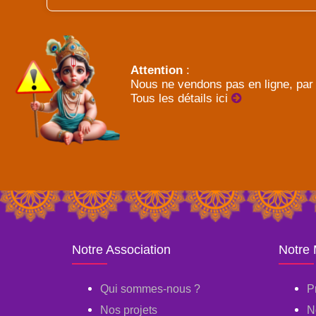
Attention
:
Nous ne vendons pas en ligne, par 
Tous les détails ici
Notre Association
Notre
Qui sommes-nous ?
P
Nos projets
N