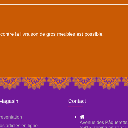
contre la livraison de gros meubles est possible.
 Magasin
Contact
résentation
Avenue des Pâquerette
os articles en ligne
55/15, zoning artisanal