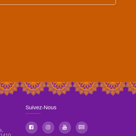
Suivez-Nous
s,
, 1410