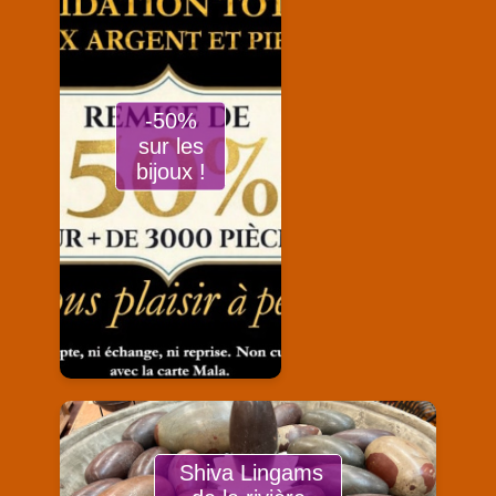
-50%
sur les
bijoux !
Shiva Lingams