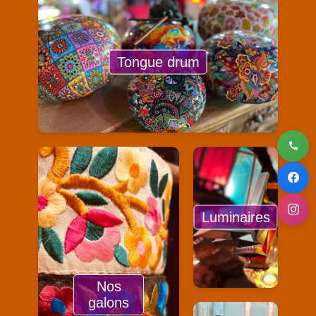
Tongue drum
Luminaires
Nos
galons