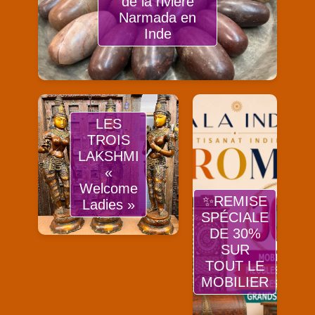
de la rivière
Narmada en
Inde
LES
TROIS
LAKSHMI
«
Welcome
✨REMISE
Ladies »
SPÉCIALE
DE 30%
SUR
TOUT LE
MOBILIER