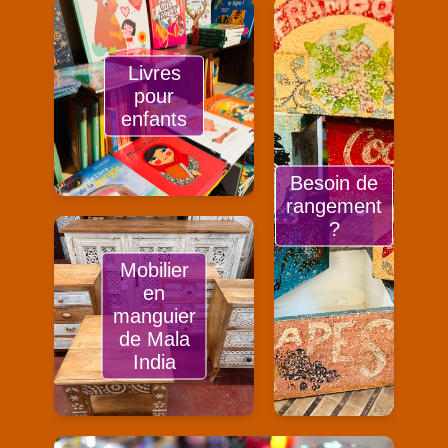
Livres
pour
enfants
Besoin de
rangement
?
Mobilier
en
manguier
de Mala
India