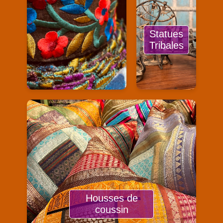
Statues
Tribales
Housses de
coussin