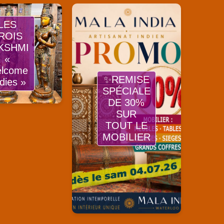
LES
ROIS
KSHMI
«
lcome
✨REMISE
dies »
SPÉCIALE
DE 30%
SUR
TOUT LE
MOBILIER