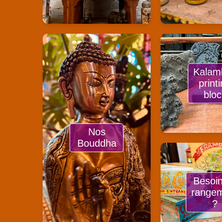
Kalam
print
bloc
Nos
Bouddha
Besoi
range
?