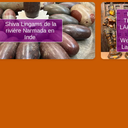
T
Shiva Lingams de la
LA
rivière Narmada en
Inde
We
La