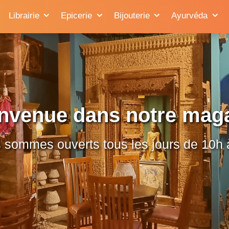
Librairie
Epicerie
Bijouterie
Ayurvéda
nvenue dans notre mag
 sommes ouverts tous les jours de 10h 