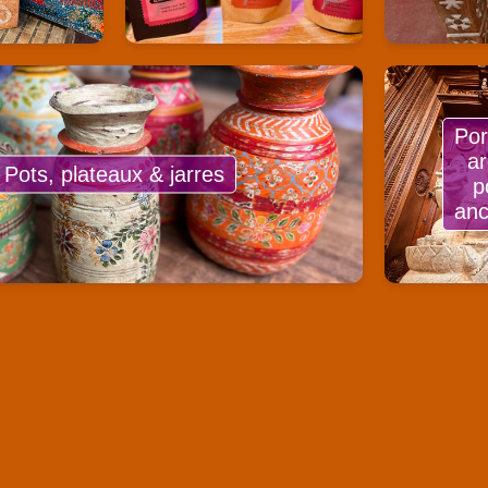
Por
a
Pots, plateaux & jarres
p
anc