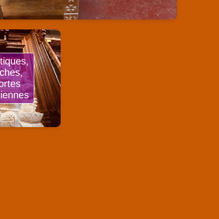
tiques,
rches,
ortes
iennes