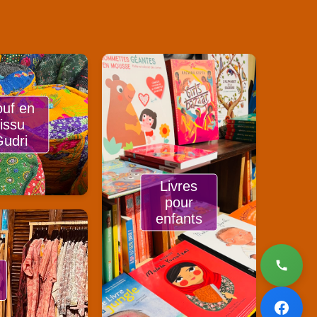
uf en
tissu
udri
Livres
pour
enfants