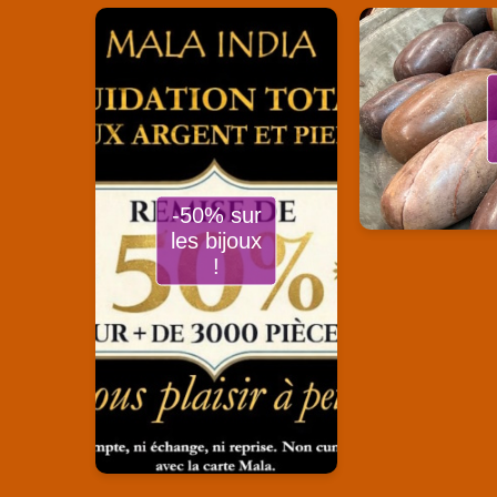
-50% sur
les bijoux
!