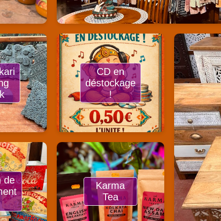
kari
CD en
ing
déstockage
k
!
n de
Karma
ment
Tea