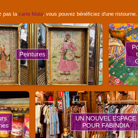
z pas la
carte Mala
, vous pouvez bénéficiez d'une ristourne.
Po
Peintures
G
urs
UN NOUVEL ESPACE
nes
POUR FABINDIA