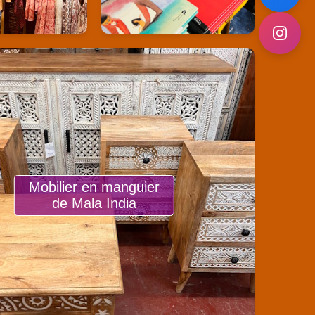
Mobilier en manguier
de Mala India