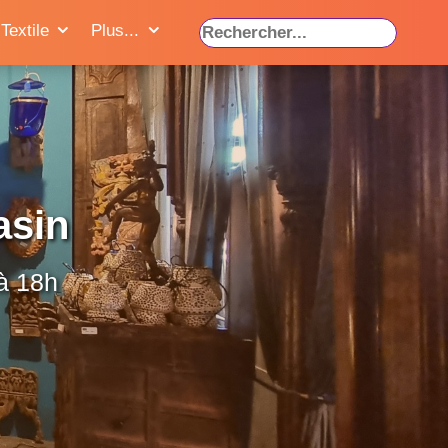
Textile
Plus...
asin
à 18h