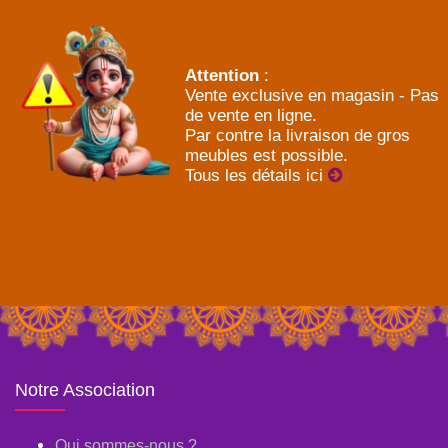
Attention
:
Vente exclusive en magasin - Pas
de vente en ligne.
Par contre la livraison de gros
meubles est possible.
Tous les détails ici
Notre Association
Qui sommes-nous ?