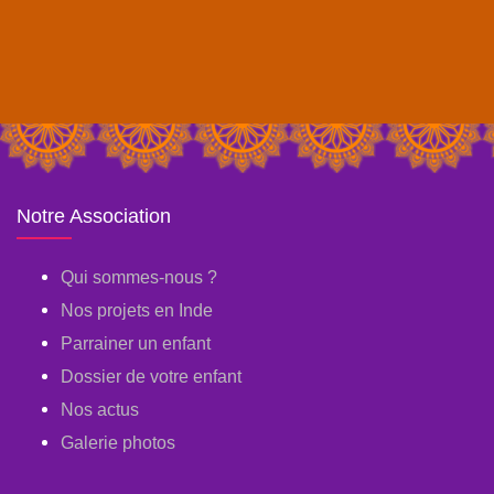
Notre Association
Qui sommes-nous ?
Nos projets en Inde
Parrainer un enfant
Dossier de votre enfant
Nos actus
Galerie photos