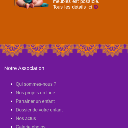
meubles est possible.
Tous les détails ici
Notre Association
Qui sommes-nous ?
Nos projets en Inde
Parrainer un enfant
Dossier de votre enfant
Nos actus
Galerie photos