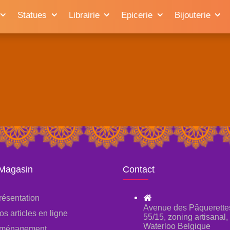
Statues
Librairie
Epicerie
Bijouterie
 Magasin
Contact
résentation
Avenue des Pâquerette
os articles en ligne
55/15, zoning artisanal
Waterloo Belgique
ménagement