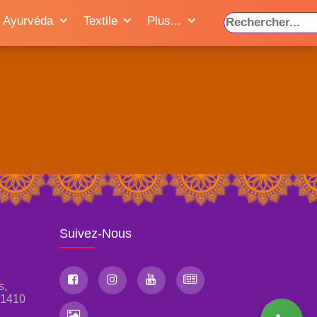
Ayurvéda
Textile
Plus...
Suivez-Nous
s,
, 1410