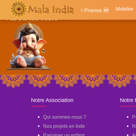
Accueil
Mobilier
✨Promos 🆕
Pas d'article trouvé
Notre Association
Notre
Qui sommes-nous ?
P
Nos projets en Inde
N
Parrainer un enfant
A