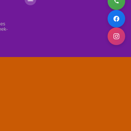
les
eek-