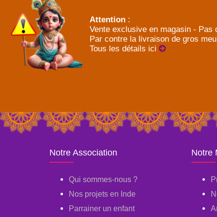
Attention
:
Vente exclusive en magasin - Pas d
Par contre la livraison de gros meu
Tous les détails ici
Notre Association
Notre
Qui sommes-nous ?
P
Nos projets en Inde
N
Parrainer un enfant
A