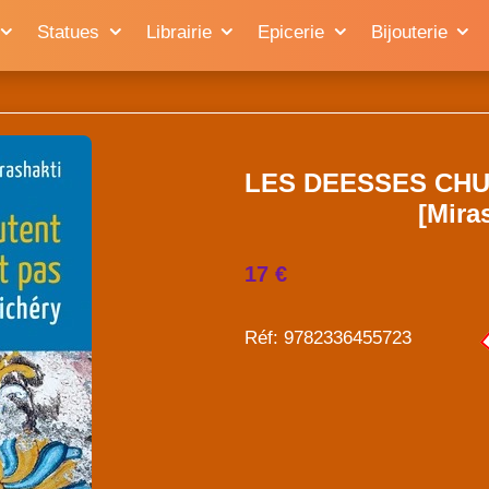
Statues
Librairie
Epicerie
Bijouterie
LES DEESSES CHU
[Mira
17 €
Réf: 9782336455723