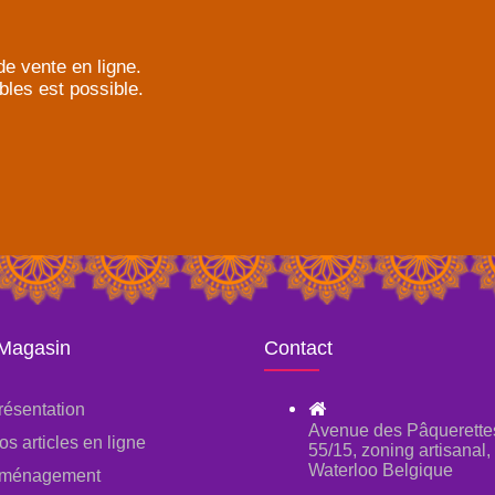
e vente en ligne.
bles est possible.
 Magasin
Contact
résentation
Avenue des Pâquerette
os articles en ligne
55/15, zoning artisanal
Waterloo Belgique
ménagement