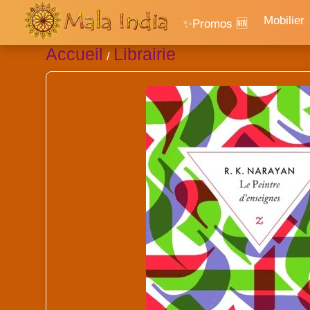
Mobilier
✨Promos 🆕
Accueil
Librairie
/