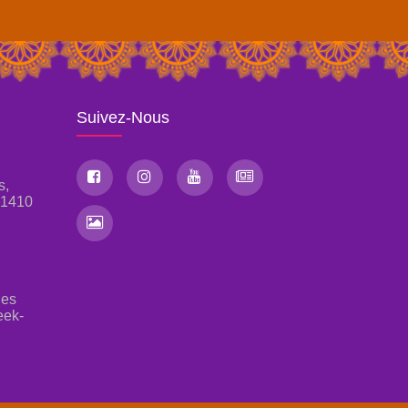
Suivez-Nous
s,
, 1410
les
eek-