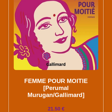
FEMME POUR MOITIE
[Perumal
Murugan/Gallimard]
21.50 €