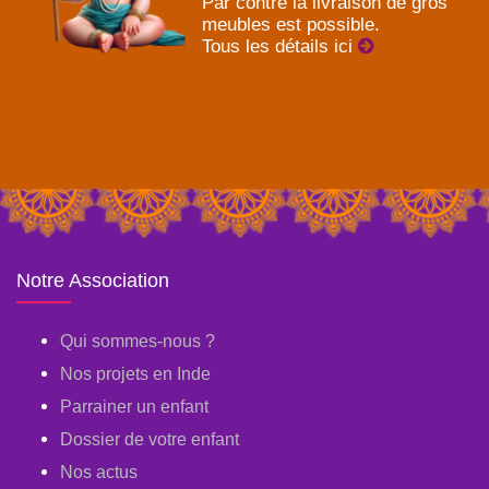
Par contre la livraison de gros
meubles est possible.
Tous les détails ici
Notre Association
Qui sommes-nous ?
Nos projets en Inde
Parrainer un enfant
Dossier de votre enfant
Nos actus