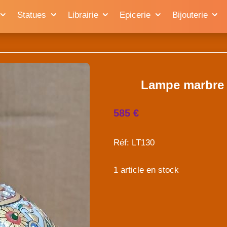
Statues
Librairie
Epicerie
Bijouterie
Lampe marbre 
585 €
Réf: LT130
1 article en stock