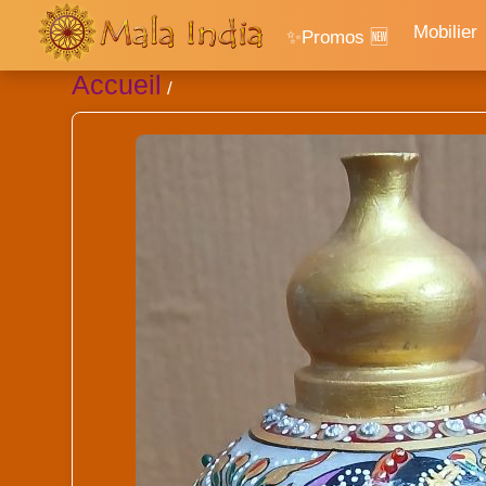
Mobilier
✨Promos 🆕
Accueil
/