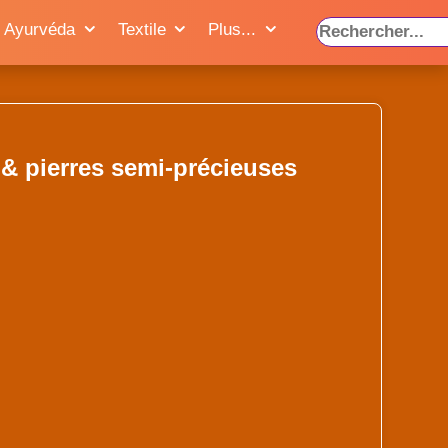
Ayurvéda
Textile
Plus...
& pierres semi-précieuses