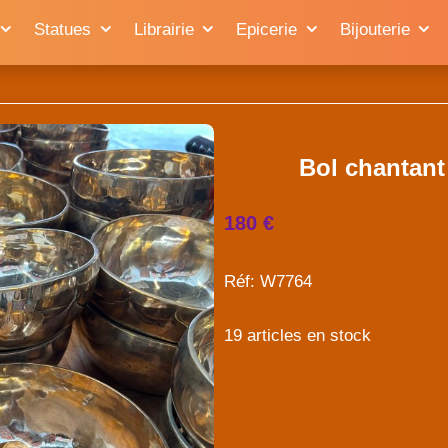
Statues
Librairie
Epicerie
Bijouterie
Bol chantant
180 €
Réf: W7764
19 articles en stock