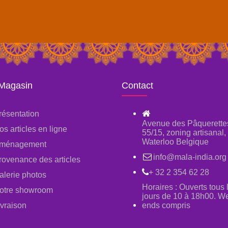
 Magasin
Contact
résentation
Avenue des Pâquerette
os articles en ligne
55/15, zoning artisanal
Waterloo Belgique
ménagement
info@mala-india.org
rovenance des articles
+ 32 2 354 62 28
alerie photos
Horaires : Ouverts tous 
otre showroom
jours de 10 à 18h00. W
ivraison
ends compris