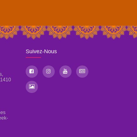
Suivez-Nous
s,
, 1410
les
eek-