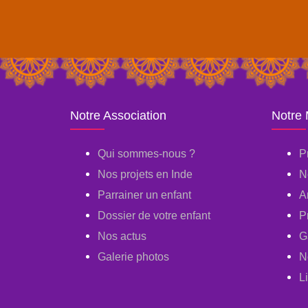
Notre Association
Notre
Qui sommes-nous ?
P
Nos projets en Inde
N
Parrainer un enfant
A
Dossier de votre enfant
P
Nos actus
G
Galerie photos
N
L