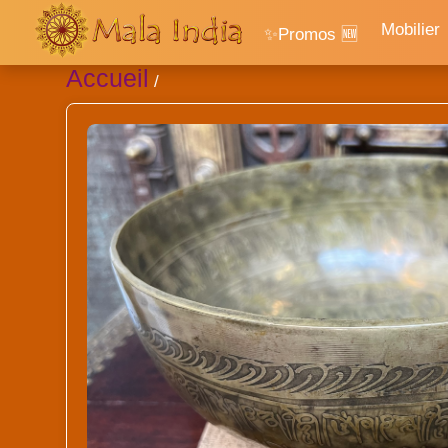
Mobilier
✨Promos 🆕
Accueil
/