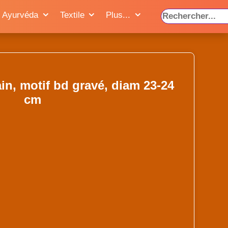
Ayurvéda
Textile
Plus...
ain, motif bd gravé, diam 23-24
cm