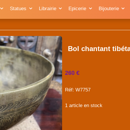
Statues
Librairie
Epicerie
Bijouterie
Bol chantant tibét
260 €
Réf: W7757
1 article en stock