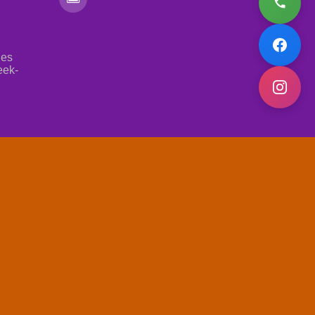
les
eek-