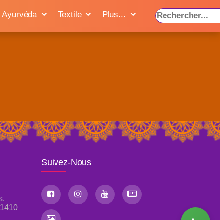
Ayurvéda
Textile
Plus...
Suivez-Nous
s,
, 1410