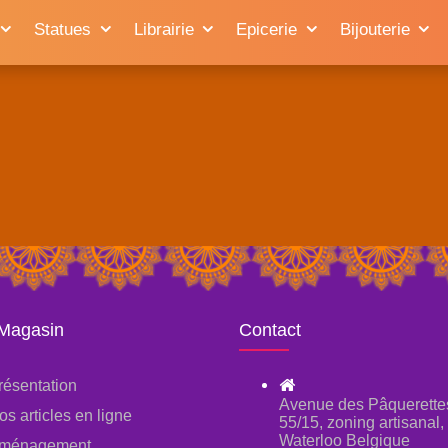
Statues
Librairie
Epicerie
Bijouterie
 Magasin
Contact
résentation
Avenue des Pâquerette
os articles en ligne
55/15, zoning artisanal
Waterloo Belgique
ménagement