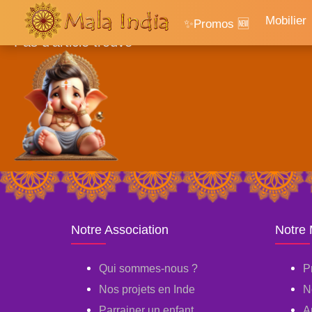
Accueil
Mobilier
✨Promos 🆕
Pas d'article trouvé
Notre Association
Notre
Qui sommes-nous ?
P
Nos projets en Inde
N
Parrainer un enfant
A