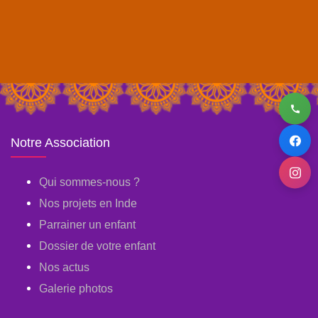
Notre Association
Qui sommes-nous ?
Nos projets en Inde
Parrainer un enfant
Dossier de votre enfant
Nos actus
Galerie photos