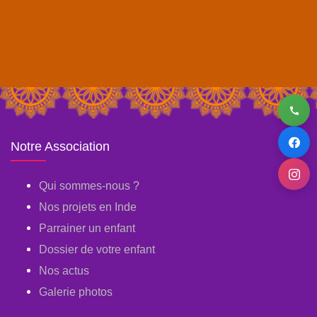
Notre Association
Qui sommes-nous ?
Nos projets en Inde
Parrainer un enfant
Dossier de votre enfant
Nos actus
Galerie photos