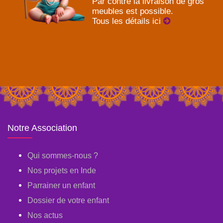
Par contre la livraison de gros
meubles est possible.
Tous les détails ici
Notre Association
Qui sommes-nous ?
Nos projets en Inde
Parrainer un enfant
Dossier de votre enfant
Nos actus