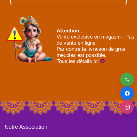
Attention
:
Vente exclusive en magasin - Pas
de vente en ligne.
Par contre la livraison de gros
meubles est possible.
Tous les détails ici
Notre Association