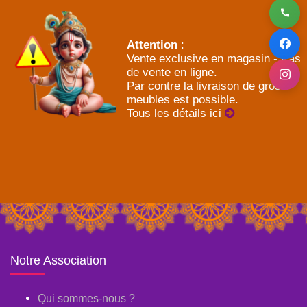
Attention
:
Vente exclusive en magasin - Pas
de vente en ligne.
Par contre la livraison de gros
meubles est possible.
Tous les détails ici
Notre Association
Qui sommes-nous ?