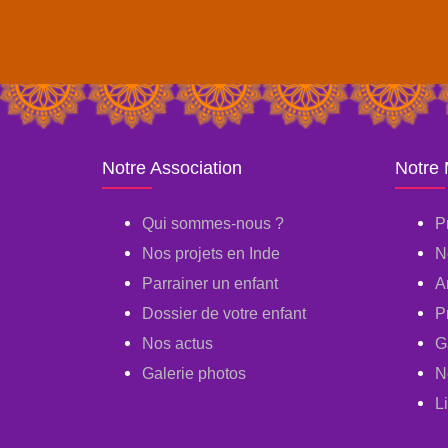
Notre Association
Notre
Qui sommes-nous ?
P
Nos projets en Inde
N
Parrainer un enfant
A
Dossier de votre enfant
P
Nos actus
G
Galerie photos
N
L