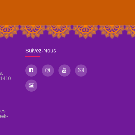
Suivez-Nous
s,
, 1410
les
eek-