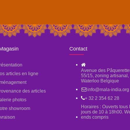
 Magasin
Contact
résentation
Avenue des Pâquerette
os articles en ligne
55/15, zoning artisanal
Waterloo Belgique
ménagement
info@mala-india.org
rovenance des articles
+ 32 2 354 62 28
alerie photos
Horaires : Ouverts tous 
otre showroom
jours de 10 à 18h00. W
ivraison
ends compris