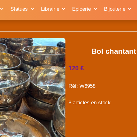
Statues
Librairie
Epicerie
Bijouterie
Bol chantant
120 €
Réf: W6958
8 articles en stock