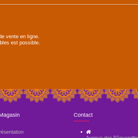
e vente en ligne.
bles est possible.
 Magasin
Contact
résentation
Avenue des Pâquerette