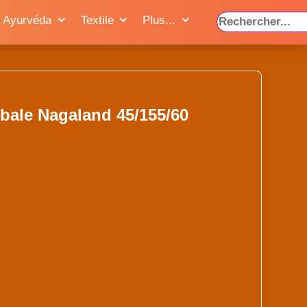
Ayurvéda
Textile
Plus...
ibale Nagaland 45/155/60