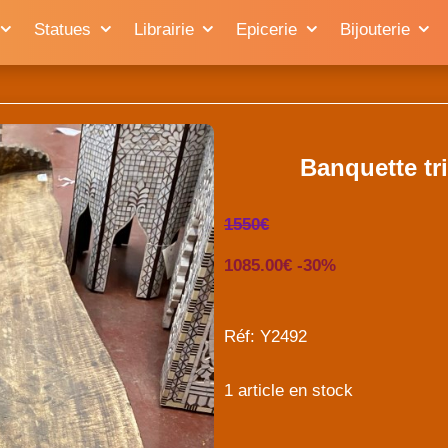
Statues
Librairie
Epicerie
Bijouterie
Banquette tr
1550€
1085.00€ -30%
Réf: Y2492
1 article en stock