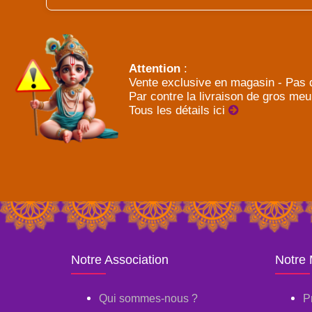
Attention
:
Vente exclusive en magasin - Pas d
Par contre la livraison de gros meu
Tous les détails ici
Notre Association
Notre
Qui sommes-nous ?
P