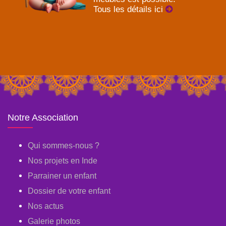
Tous les détails ici
Notre Association
Qui sommes-nous ?
Nos projets en Inde
Parrainer un enfant
Dossier de votre enfant
Nos actus
Galerie photos