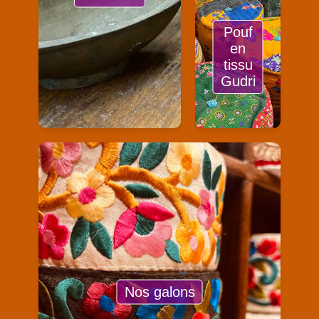
Pouf
en
tissu
Gudri
Nos galons