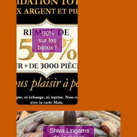
-50%
sur les
bijoux !
Shiva Lingams