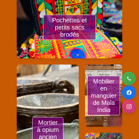
Pochettes et
petits sacs
brodés
Mobilier
en
manguier
de Mala
India
Mortier
à opium
ancien