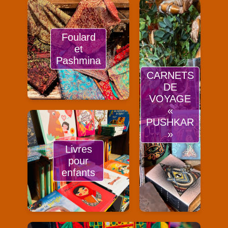
Foulard
et
Pashmina
CARNETS
DE
VOYAGE
«
PUSHKAR
»
Livres
pour
enfants