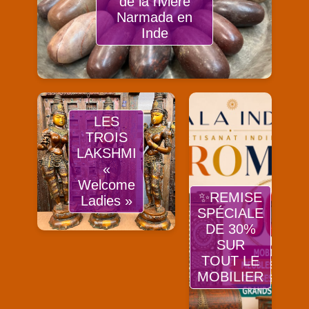
de la rivière
Narmada en
Inde
LES
TROIS
LAKSHMI
«
Welcome
✨REMISE
Ladies »
SPÉCIALE
DE 30%
SUR
TOUT LE
MOBILIER