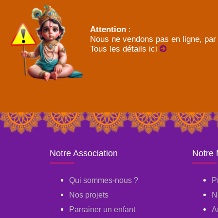
Attention
:
Nous ne vendons pas en ligne, par 
Tous les détails ici
Notre Association
Notre
Qui sommes-nous ?
P
Nos projets
N
Parrainer un enfant
A