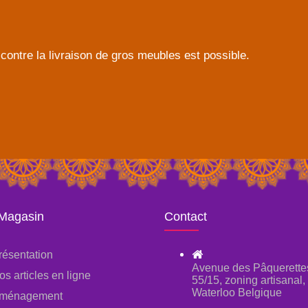
contre la livraison de gros meubles est possible.
 Magasin
Contact
résentation
Avenue des Pâquerette
os articles en ligne
55/15, zoning artisanal
Waterloo Belgique
ménagement