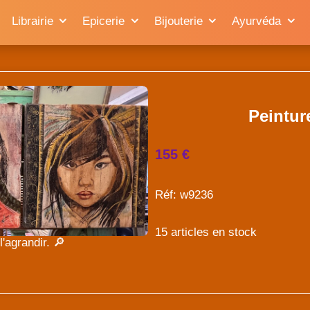
Librairie
Epicerie
Bijouterie
Ayurvéda
Peintur
155 €
Réf: w9236
15 articles en stock
'agrandir. 🔎