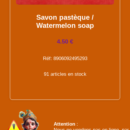
Savon pastèque /
Watermelon soap
4.50 €
Réf: 8906092495293
91 articles en stock
Attention
:
Nous ne vendons pas en ligne, par