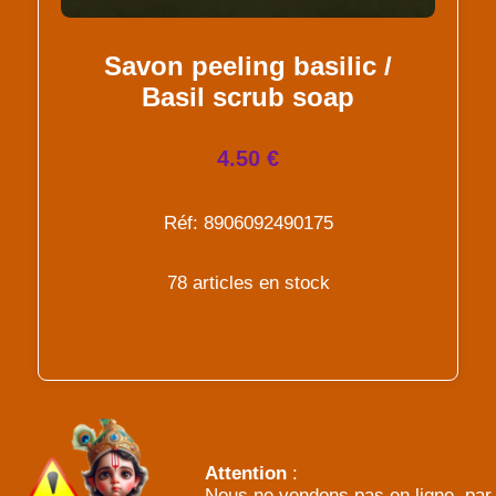
Savon peeling basilic /
Basil scrub soap
4.50 €
Réf: 8906092490175
78 articles en stock
Attention
:
Nous ne vendons pas en ligne, par