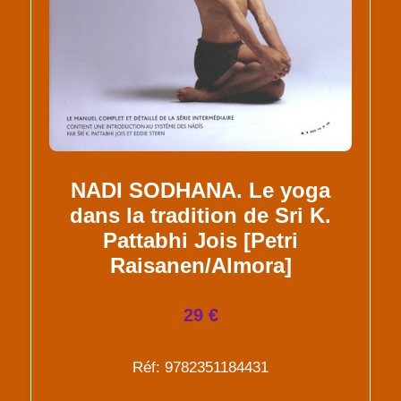
NADI SODHANA. Le yoga
dans la tradition de Sri K.
Pattabhi Jois [Petri
Raisanen/Almora]
29 €
Réf: 9782351184431