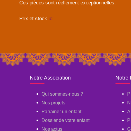
Ces pièces sont réellement exceptionnelles.
Prix et stock
ici
Notre Association
Notre
Qui sommes-nous ?
P
Nos projets
N
Parrainer un enfant
A
Dossier de votre enfant
P
Nos actus
G