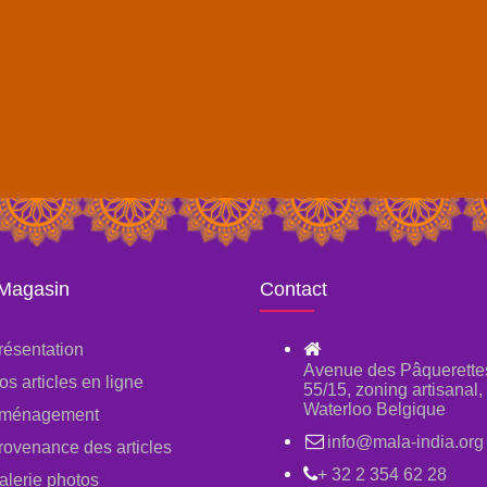
 Magasin
Contact
résentation
Avenue des Pâquerette
os articles en ligne
55/15, zoning artisanal
Waterloo Belgique
ménagement
info@mala-india.org
rovenance des articles
+ 32 2 354 62 28
alerie photos