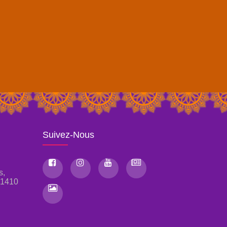
Suivez-Nous
s,
, 1410