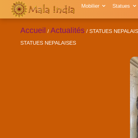
Content-type: text/html
Mobilier
Statues
Accueil
Actualités
/
/ STATUES NEPALAI
STATUES NEPALAISES