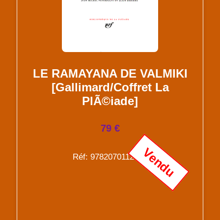
LE RAMAYANA DE VALMIKI
[Gallimard/Coffret La
PlÃ©iade]
79 €
Vendu
Réf: 9782070112944