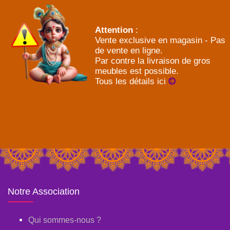
Attention
:
Vente exclusive en magasin - Pas
de vente en ligne.
Par contre la livraison de gros
meubles est possible.
Tous les détails ici
Notre Association
Qui sommes-nous ?