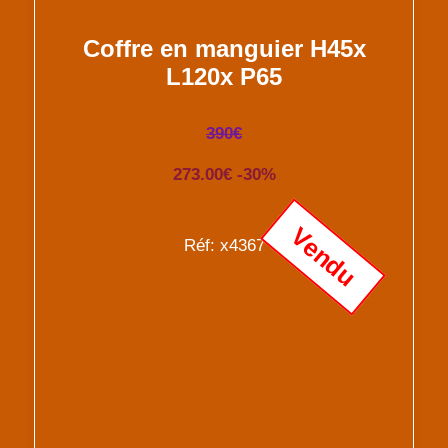
Coffre en manguier H45x
L120x P65
390€
273.00€ -30%
Vendu
Réf: x4367