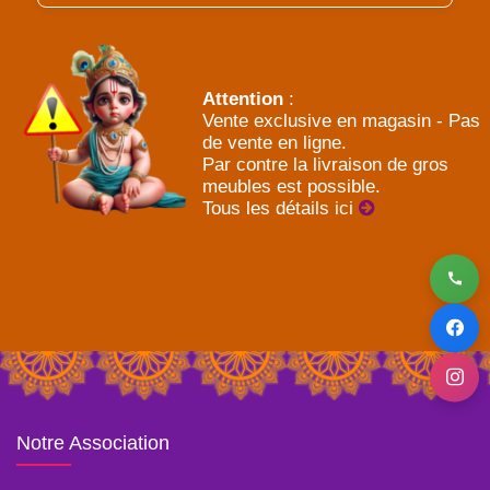
Attention
:
Vente exclusive en magasin - Pas
de vente en ligne.
Par contre la livraison de gros
meubles est possible.
Tous les détails ici
Notre Association