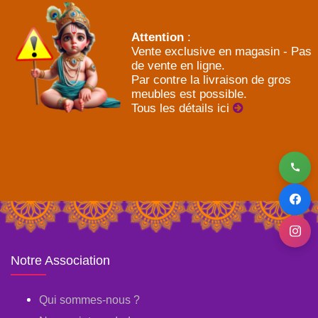
Attention
:
Vente exclusive en magasin - Pas
de vente en ligne.
Par contre la livraison de gros
meubles est possible.
Tous les détails ici
Notre Association
Qui sommes-nous ?