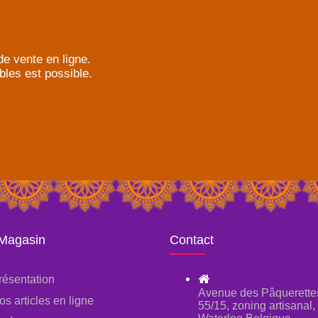
e vente en ligne.
bles est possible.
 Magasin
Contact
résentation
Avenue des Pâquerette
os articles en ligne
55/15, zoning artisanal