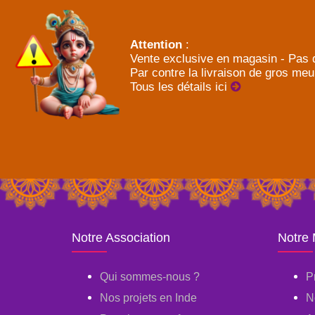
Attention
:
Vente exclusive en magasin - Pas d
Par contre la livraison de gros meu
Tous les détails ici
Notre Association
Notre
Qui sommes-nous ?
P
Nos projets en Inde
N