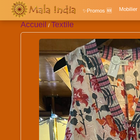
Mobilier
✨Promos 🆕
Accueil
Textile
/