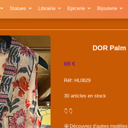
Statues
Librairie
Epicerie
Bijouterie
DOR Palm 
69 €
Réf: HL0629
30 articles en stock
👇 👇
🤩 Découvrez d'autres modèle