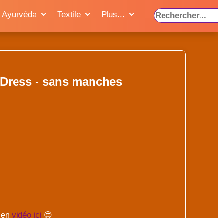
Ayurvéda
Textile
Plus...
Dress - sans manches
vidéo ici
s en
😍