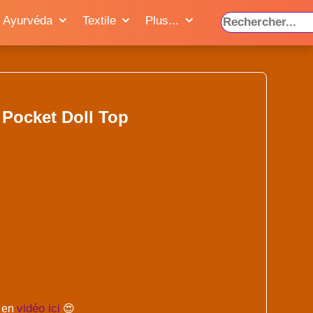
Ayurvéda
Textile
Plus...
Pocket Doll Top
vidéo ici
s en
😍