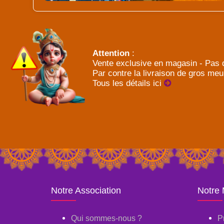
Attention
:
Vente exclusive en magasin - Pas d
Par contre la livraison de gros meu
Tous les détails ici
Notre Association
Notre
Qui sommes-nous ?
P