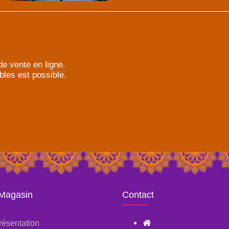
e vente en ligne.
bles est possible.
 Magasin
Contact
résentation