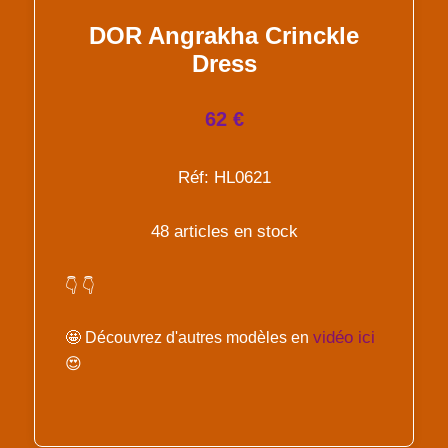
DOR Angrakha Crinckle
Dress
62 €
Réf: HL0621
48 articles en stock
👇 👇
vidéo ici
🤩 Découvrez d'autres modèles en
😍