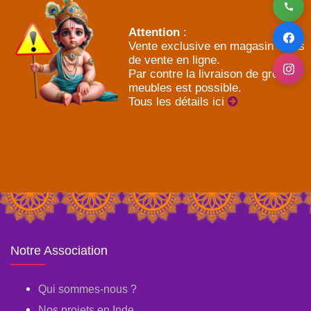
Attention
:
Vente exclusive en magasin - Pas
de vente en ligne.
Par contre la livraison de gros
meubles est possible.
Tous les détails ici
Notre Association
Qui sommes-nous ?
Nos projets en Inde