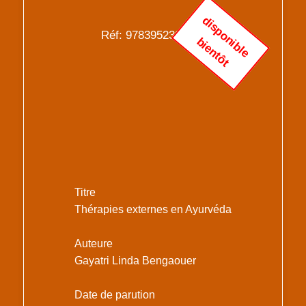
d
i
s
p
o
n
i
b
l
e
i
e
n
t
ô
Réf: 9783952303863
b
t
Titre
Thérapies externes en Ayurvéda
Auteure
Gayatri Linda Bengaouer
Date de parution