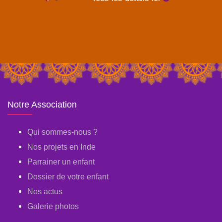
Notre Association
Qui sommes-nous ?
Nos projets en Inde
Parrainer un enfant
Dossier de votre enfant
Nos actus
Galerie photos