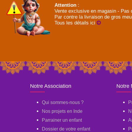
Attention
:
Vente exclusive en magasin - Pas d
Par contre la livraison de gros meu
Tous les détails ici
Notre Association
Notre
Qui sommes-nous ?
P
Nos projets en Inde
N
Parrainer un enfant
A
Dossier de votre enfant
P