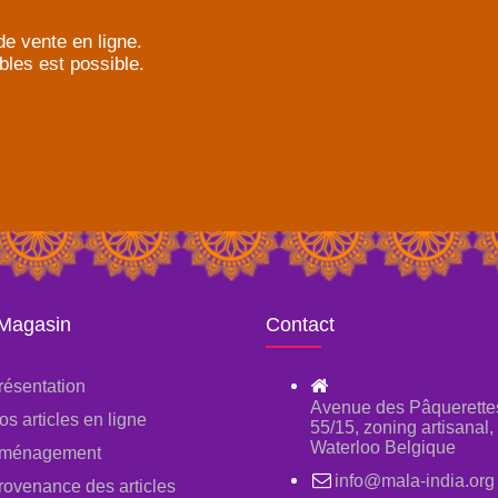
e vente en ligne.
bles est possible.
 Magasin
Contact
résentation
Avenue des Pâquerette
os articles en ligne
55/15, zoning artisanal
Waterloo Belgique
ménagement
info@mala-india.org
rovenance des articles