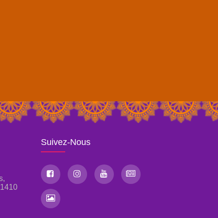
Suivez-Nous
s,
, 1410