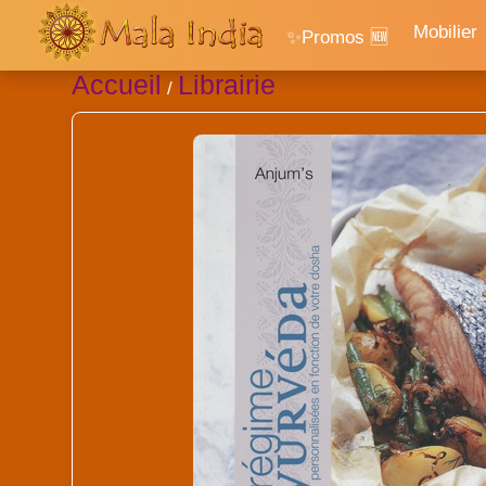
Mobilier
✨Promos 🆕
Accueil
Librairie
/