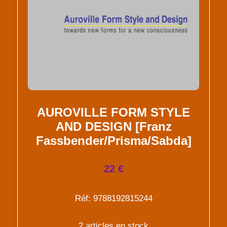
AUROVILLE FORM STYLE
AND DESIGN [Franz
Fassbender/Prisma/Sabda]
22 €
Réf: 9788192815244
2 articles en stock