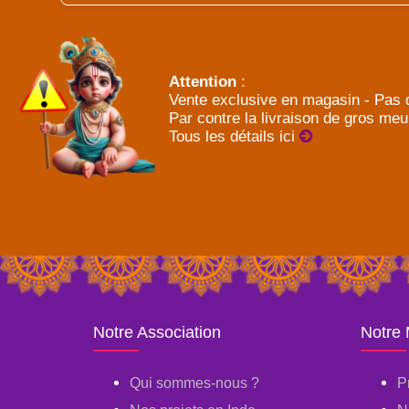
Attention
:
Vente exclusive en magasin - Pas d
Par contre la livraison de gros meu
Tous les détails ici
Notre Association
Notre
Qui sommes-nous ?
P