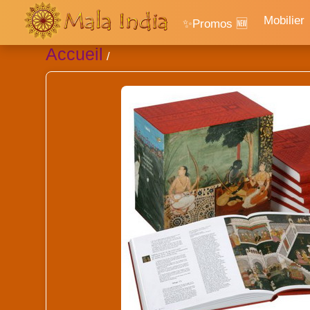
Mobilier
✨Promos 🆕
Accueil
/