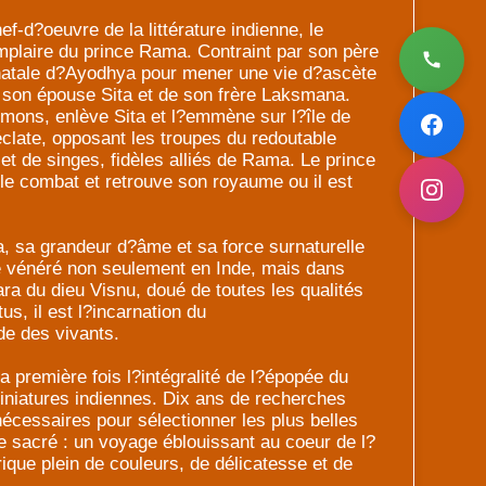
f-d?oeuvre de la littérature indienne, le
plaire du prince Rama. Contraint par son père
e natale d?Ayodhya pour mener une vie d?ascète
 son épouse Sita et de son frère Laksmana.
mons, enlève Sita et l?emmène sur l?île de
clate, opposant les troupes du redoutable
t de singes, fidèles alliés de Rama. Le prince
ble combat et retrouve son royaume ou il est
 sa grandeur d?âme et sa force surnaturelle
re vénéré non seulement en Inde, mais dans
ra du dieu Visnu, doué de toutes les qualités
us, il est l?incarnation du
de des vivants.
a première fois l?intégralité de l?épopée du
iniatures indiennes. Dix ans de recherches
nécessaires pour sélectionner les plus belles
te sacré : un voyage éblouissant au coeur de l?
ique plein de couleurs, de délicatesse et de