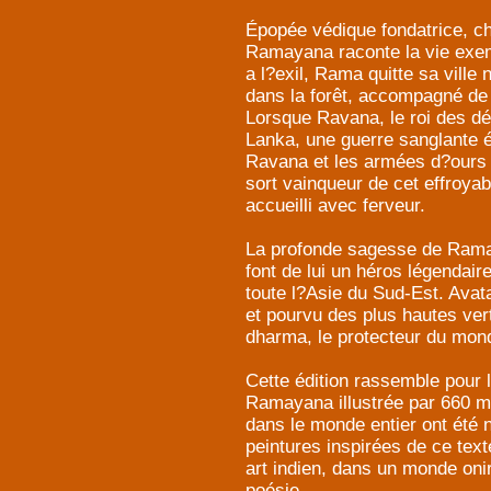
Épopée védique fondatrice, che
Ramayana raconte la vie exem
a l?exil, Rama quitte sa vill
dans la forêt, accompagné de
Lorsque Ravana, le roi des dé
Lanka, une guerre sanglante é
Ravana et les armées d?ours e
sort vainqueur de cet effroya
accueilli avec ferveur.
La profonde sagesse de Rama,
font de lui un héros légendai
toute l?Asie du Sud-Est. Avata
et pourvu des plus hautes vert
dharma, le protecteur du mon
Cette édition rassemble pour l
Ramayana illustrée par 660 m
dans le monde entier ont été 
peintures inspirées de ce tex
art indien, dans un monde onir
poésie.