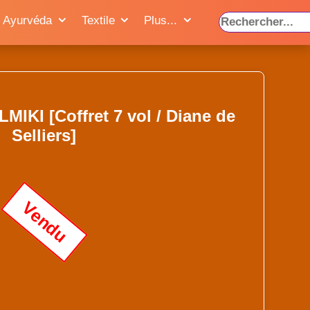
Ayurvéda
Textile
Plus...
KI [Coffret 7 vol / Diane de
Selliers]
Vendu