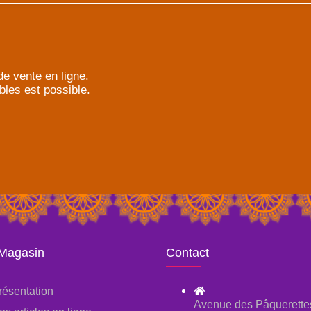
e vente en ligne.
bles est possible.
 Magasin
Contact
résentation
Avenue des Pâquerette