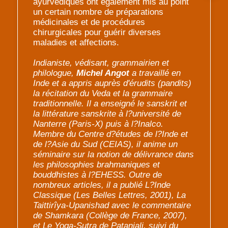
ayurvédiques ont également mis au point
un certain nombre de préparations
médicinales et de procédures
chirurgicales pour guérir diverses
maladies et affections.
Indianiste, védisant, grammairien et
philologue,
Michel Angot
a travaillé en
Inde et a appris auprès d'érudits (pandits)
la récitation du Veda et la grammaire
traditionnelle. Il a enseigné le sanskrit et
la littérature sanskrite à l?université de
Nanterre (Paris-X) puis à l?Inalco.
Membre du Centre d?études de l?Inde et
de l?Asie du Sud (CEIAS), il anime un
séminaire sur la notion de délivrance dans
les philosophies brahmaniques et
bouddhistes à l?EHESS. Outre de
nombreux articles, il a publié L?Inde
Classique (Les Belles Lettres, 2001), La
Taittirîya-Upanishad avec le commentaire
de Shamkara (Collège de France, 2007),
et Le Yoga-Sutra de Patanjali, suivi du